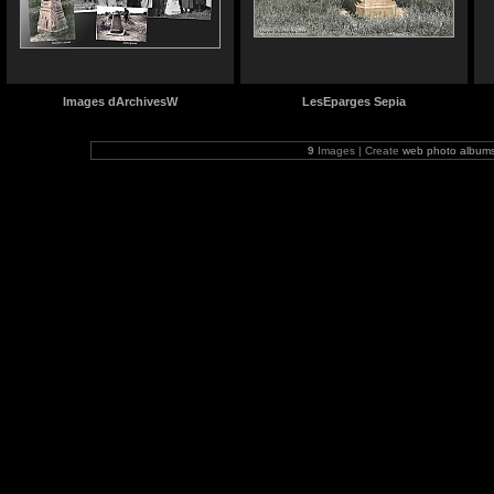
Images dArchivesW
LesEparges Sepia
9
Images | Create
web photo album