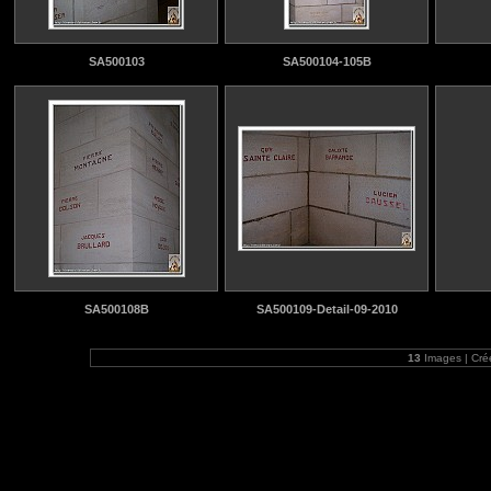
SA500103
SA500104-105B
SA500108B
SA500109-Detail-09-2010
13
Images | Cré