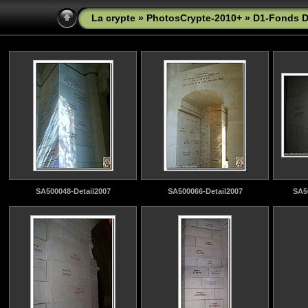
La crypte
»
PhotosCrypte-2010+
» D1-Fonds D
SA500048-Detail2007
SA500066-Detail2007
SA50