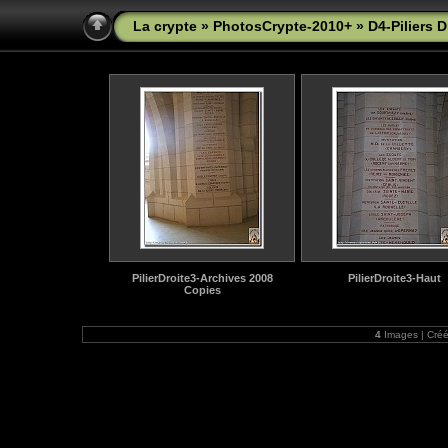
La crypte
»
PhotosCrypte-2010+
» D4-Piliers D
PilierDroite3-Archives 2008
PilierDroite3-Haut
Copies
4
Images | Cré