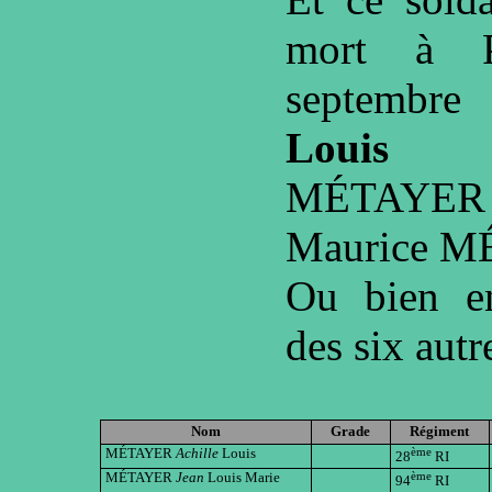
mort à P
septembre
Louis J
MÉTAYER
Maurice M
Ou bien en
des six autr
Nom
Grade
Régiment
MÉTAYER
Achille
Louis
ème
28
RI
MÉTAYER
Jean
Louis Marie
ème
94
RI