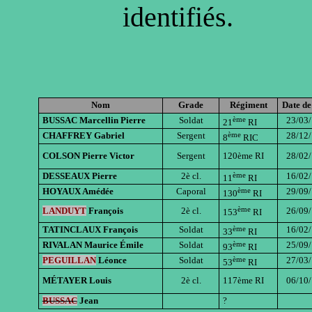
identifiés.
Nom
Grade
Régiment
Date de
ème
BUSSAC Marcellin Pierre
Soldat
23/03
21
RI
ème
CHAFFREY Gabriel
Sergent
28/12
8
RIC
COLSON Pierre Victor
Sergent
120ème RI
28/02
ème
DESSEAUX Pierre
2è cl.
16/02
11
RI
ème
HOYAUX Amédée
Caporal
29/09
130
RI
ème
LANDUYT
François
2è cl.
26/09
153
RI
ème
TATINCLAUX François
Soldat
16/02
33
RI
ème
RIVALAN Maurice Émile
Soldat
25/09
93
RI
ème
PEGUILLAN
Léonce
Soldat
27/03
53
RI
MÉTAYER Louis
2è cl.
117ème RI
06/10
BUSSAC
Jean
?