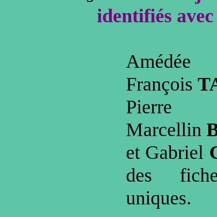
identifiés avec
Améd
François
T
Pier
Marcellin
et Gabriel
des fich
uniques.