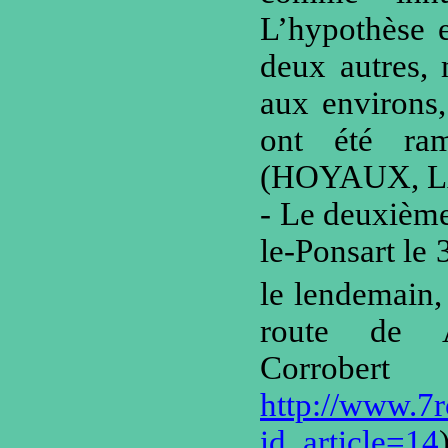
L’hypothèse e
deux autres,
aux environs,
ont été ra
(HOYAUX, 
- Le deuxième
le-Ponsart le 
le lendemain,
route de Ar
Corrob
http://www.7r
id_article=14