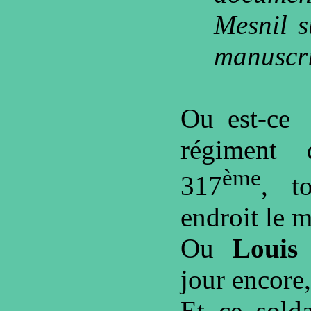
Mesnil 
manuscri
Ou est-ce
régiment 
ème
317
, t
endroit le 
Ou
Louis
jour encore,
Et ce sold