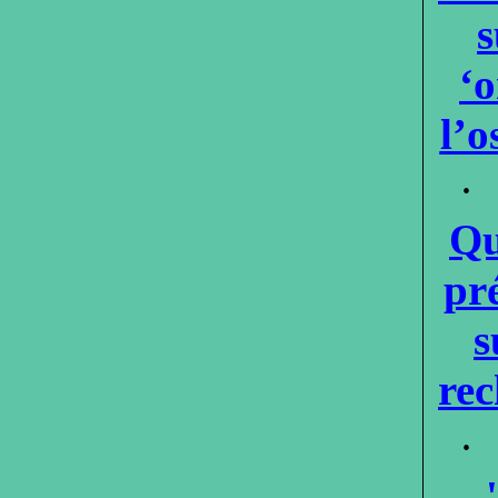
s
‘o
l’o
·
Qu
pr
s
rec
·
'