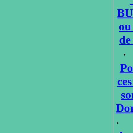
BU
ou
de
·
Po
ces
so
Do
·