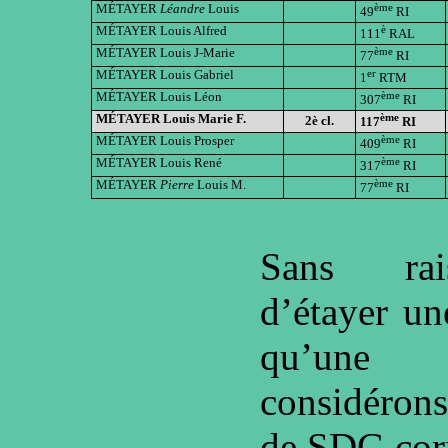
MÉTAYER
Léandre
Louis
ème
49
RI
MÉTAYER Louis Alfred
è
111
RAL
MÉTAYER Louis J-Marie
ème
77
RI
MÉTAYER Louis Gabriel
er
1
RTM
MÉTAYER Louis Léon
ème
307
RI
MÉTAYER Louis Marie F.
ème
2è cl.
117
RI
MÉTAYER Louis Prosper
ème
409
RI
MÉTAYER Louis René
ème
317
RI
MÉTAYER
Pierre
Louis M.
ème
77
RI
Sans rai
d’étayer un
qu’une 
considérons
de SDG corr