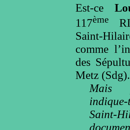
Est-ce
Lo
ème
117
RI
Saint-Hilai
comme l’in
des Sépultu
Metz (Sdg).
Mais 
indiqu
Saint-H
documen