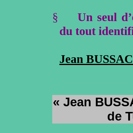
§
Un seul d’
du tout identifi
Jean BUSSA
« Jean BUSS
de T