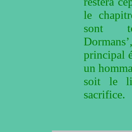
restera ce
le chapit
sont 
Dormans
principal 
un hommag
soit le l
sacrifice.