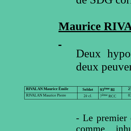
Maurice RIV
Deux hypot
deux peuven
RIVALAN Maurice Émile
ème
2
Soldat
93
RI
RIVALAN Maurice Pierre
ème
0
2è cl.
7
RCC
- Le premier 
comme inh