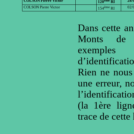
COLSON Pierre Victor
ème
28/
120
RI
COLSON Pierre Victor
ème
02/
154
RI
Dans cette an
Monts de 
exemple
d’identificat
Rien ne nous
une erreur, n
l’identificat
(la 1ère lign
trace de cett