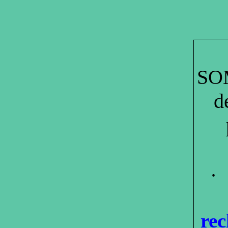
SO
d
·
rec