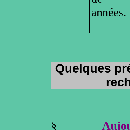
années.
Quelques pré
rec
§
Aujo