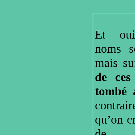
Et oui
noms so
mais su
de ces
tombé 
contrai
qu’on c
de no