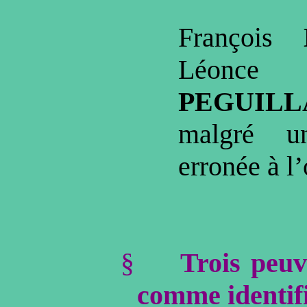
François
L
Léonce
PEGUILL
malgré un
erronée à l’
§
Trois peuv
comme identifi