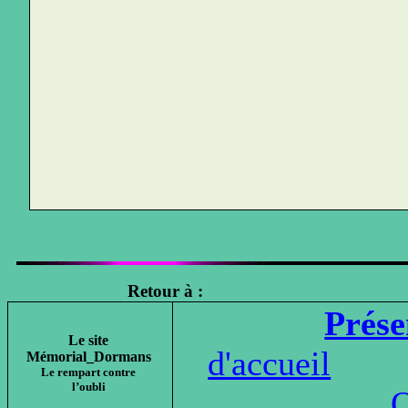
Retour à :
Prése
Le site
d'accueil
Mémorial_Dormans
Le rempart contre
l’oubli
Q