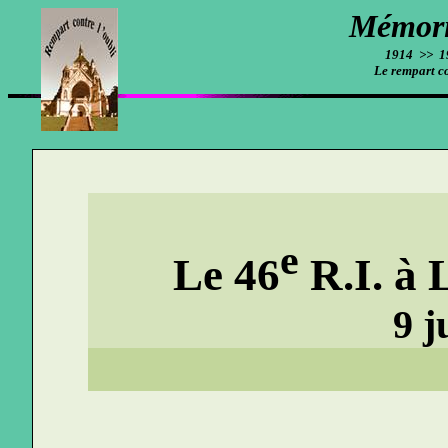
Mémori
1914
>>
1
Le rempart co
e
Le 46
R.I. à 
9 j