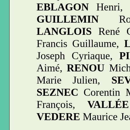
EBLAGON
Henri
GUILLEMIN
Robe
LANGLOIS
René G
Francis Guillaume,
Joseph Cyriaque,
P
Aimé,
RENOU
Mich
Marie Julien,
SE
SEZNEC
Corentin 
François,
VALLÉE
VEDERE
Maurice Je