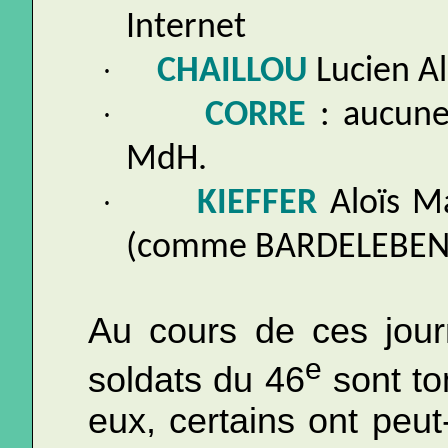
Internet
·
CHAILLOU
Lucien Al
·
CORRE
: aucune
MdH.
·
KIEFFER
Aloïs Ma
(comme BARDELEBEN),
Au cours de ces jou
e
soldats du 46
sont to
eux, certains ont peut